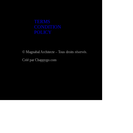
TERMS
CONDITION
POLICY
© Magnabal Architecte – Tous droits réservés.
Créé par Chappygo.com