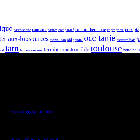
ique
eco-ptz
carmaux
confort-thermique
carcassonne
castres
comparatif
copropriete
occitanie
teriaux-biosources
p
montauban
obligatoire
ossature-bois
toulouse
tarn
terrain-constructible
zone-natu
cat
tarn-et-garonne
Site de l’agence
www.magnabal.com
E-mail
agence@magnabal.com