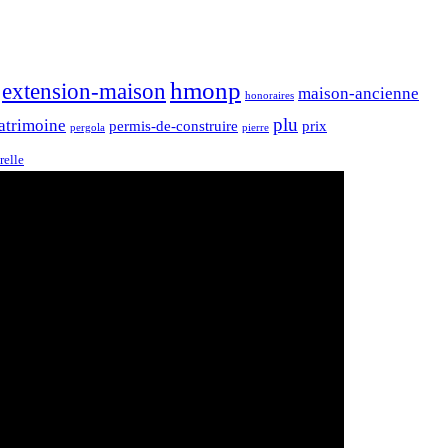
hmonp
extension-maison
maison-ancienne
honoraires
plu
atrimoine
permis-de-construire
prix
pergola
pierre
relle