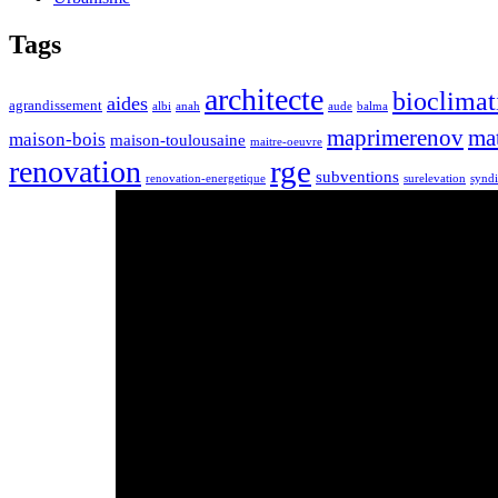
Tags
architecte
bioclimat
aides
agrandissement
albi
anah
aude
balma
maprimerenov
ma
maison-bois
maison-toulousaine
maitre-oeuvre
rge
renovation
subventions
renovation-energetique
surelevation
syndi