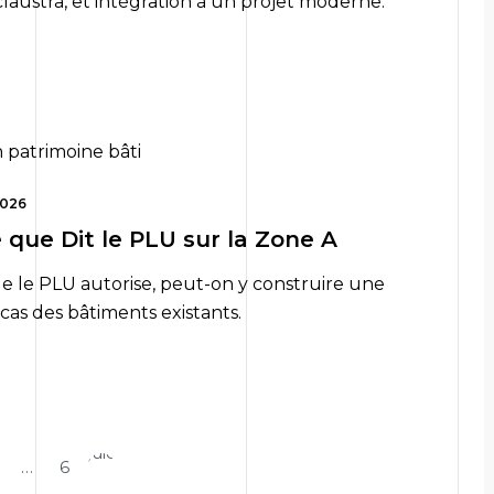
laustra, et intégration à un projet moderne.
2026
e que Dit le PLU sur la Zone A
que le PLU autorise, peut-on y construire une
e cas des bâtiments existants.
Siguiente
…
6
»