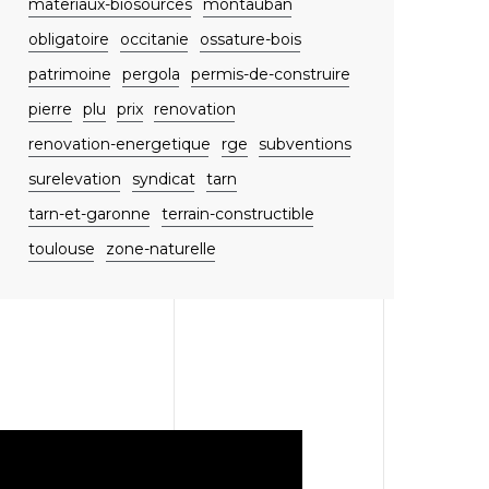
materiaux-biosources
montauban
obligatoire
occitanie
ossature-bois
patrimoine
pergola
permis-de-construire
pierre
plu
prix
renovation
renovation-energetique
rge
subventions
surelevation
syndicat
tarn
tarn-et-garonne
terrain-constructible
toulouse
zone-naturelle