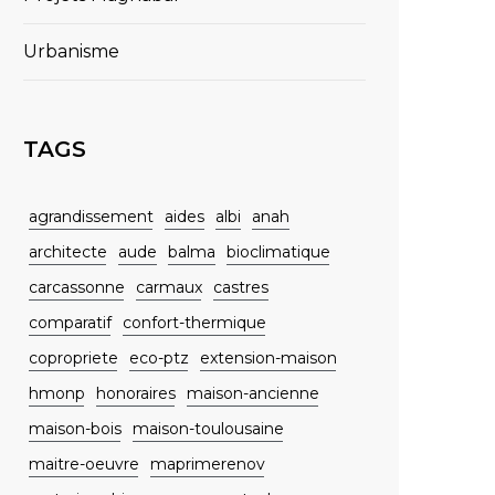
Urbanisme
TAGS
agrandissement
aides
albi
anah
architecte
aude
balma
bioclimatique
carcassonne
carmaux
castres
comparatif
confort-thermique
copropriete
eco-ptz
extension-maison
hmonp
honoraires
maison-ancienne
maison-bois
maison-toulousaine
maitre-oeuvre
maprimerenov