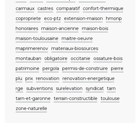
carmaux
castres
comparatif
confort-thermique
copropriete
eco-ptz
extension-maison
hmonp
honoraires
maison-ancienne
maison-bois
maison-toulousaine
maitre-oeuvre
maprimerenov
materiaux-biosources
montauban
obligatoire
occitanie
ossature-bois
patrimoine
pergola
permis-de-construire
pierre
plu
prix
renovation
renovation-energetique
rge
subventions
surelevation
syndicat
tarn
tarn-et-garonne
terrain-constructible
toulouse
zone-naturelle