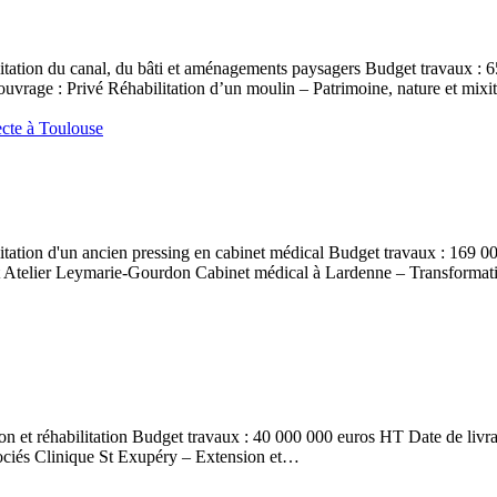
du canal, du bâti et aménagements paysagers Budget travaux : 650 00
ouvrage : Privé Réhabilitation d’un moulin – Patrimoine, nature et mix
d'un ancien pressing en cabinet médical Budget travaux : 169 000 e
tant Atelier Leymarie-Gourdon Cabinet médical à Lardenne – Transform
habilitation Budget travaux : 40 000 000 euros HT Date de livraison
ociés Clinique St Exupéry – Extension et…