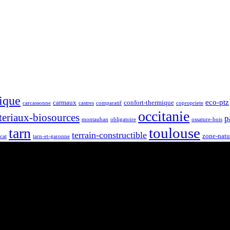
ique
eco-ptz
carmaux
confort-thermique
carcassonne
castres
comparatif
copropriete
occitanie
teriaux-biosources
p
montauban
obligatoire
ossature-bois
toulouse
tarn
terrain-constructible
zone-natu
cat
tarn-et-garonne
Site de l’agence