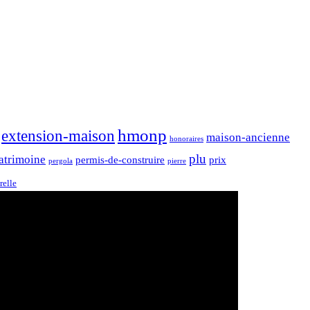
hmonp
extension-maison
maison-ancienne
honoraires
plu
atrimoine
permis-de-construire
prix
pergola
pierre
relle