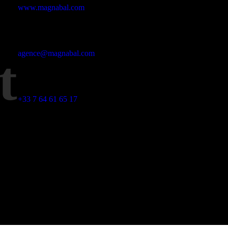
www.magnabal.com
E-mail
agence@magnabal.com
ct
Téléphone
+33 7 64 61 65 17
Nos adresses
1 rue Antoine Courthieu, 31500 Toulouse, France
14 Rue Jean de la Fontaine, 81400 Carmaux, France