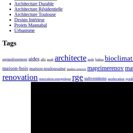
Architecture Durable
Architecture Résidentielle
Architecture Toulouse
Design Intérieur
Projets Magnabal
Urbanisme
Tags
architecte
bioclimat
aides
agrandissement
albi
anah
aude
balma
maprimerenov
ma
maison-bois
maison-toulousaine
maitre-oeuvre
rge
renovation
subventions
renovation-energetique
surelevation
syndi