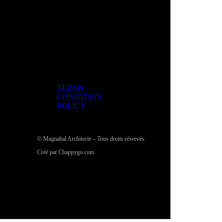
TERMS
CONDITION
POLICY
© Magnabal Architecte – Tous droits réservés.
Créé par Chappygo.com